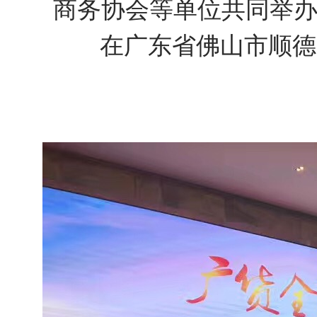
商务协会等单位共同举办
长实家具全国经销商培训会，合作伙伴“门店邦”压轴助力！
马云的无人超市要革谁的命？
在广东省佛山市顺德
门店邦亮相ebay顺德家居企业对接交流会
卖家具，客户为什么总说再考虑考虑！
第38届国际名家具展，“门店邦”火热绽放
禅意·木质·新中式
0设计基础，他们的作品竟秒杀资深设计师！
【慧澄联】当南宋邂逅现代，极简新中式漾出人间天堂
【集优居品】未来，将有80%的家居订单要靠整体配套
集优居品部分产品图册
实体店越来越难做，都是互联网惹的祸？
深度 | 实体店即将崛起的20个信号