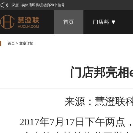
家居跨界联合整体解决方案系统，让工厂生意做的更好
喜报：门店邦正式进驻台湾！
首页
门店邦
“华意空间”携手“门店邦”：家居行业如何运营才能赚钱？
25款最具禅意的新中式软装设计
首页
文章详情
先拍照or先吃饭？盘点全球奇葩餐厅设计！
门店橱窗设计，看看LV、爱马仕、普拉达
武汉国际家具展：转一圈就离开？这样做让客户主动留下来！
门店邦亮相
门店邦6月份活动预告
青岛家具展开幕，门店邦引来了媒体！
一位家具店主的自白
来源：慧澄联
喜贺家具企业研讨会暨“门店邦”产品发布会圆满成功
3月家具展谢幕，这些事实你可能还不知道
2017年7月17日下午
“雄安新区”带给家居人的启示