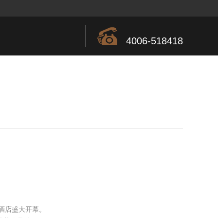
4006-518418
关
酒店盛大开幕。